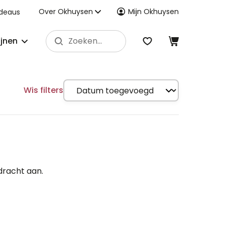
Over Okhuysen
Mijn Okhuysen
deaus
ijnen
Wis filters
dracht aan.