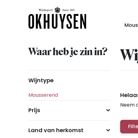
Mous
Waar heb je zin in?
Wi
Wijntype
Helaas
Neem c
Prijs
Filt
Land van herkomst