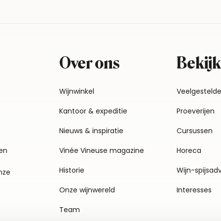
Over ons
Bekijk
Wijnwinkel
Veelgesteld
Kantoor & expeditie
Proeverijen
Nieuws & inspiratie
Cursussen
en
Vinée Vineuse magazine
Horeca
Historie
Wijn-spijsad
nze
Onze wijnwereld
Interesses
Team