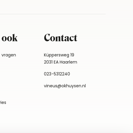
 ook
Contact
e vragen
Küppersweg 19
2031 EA Haarlem
023-5312240
vineus@okhuysen.nl
vies