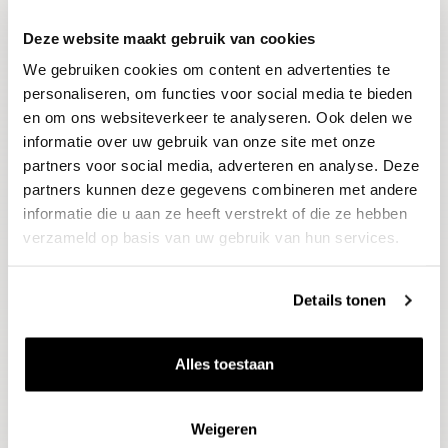
Deze website maakt gebruik van cookies
Blijf op de hoogte
We gebruiken cookies om content en advertenties te
Ontvang het laatste wijnnieuws, proeverijen en
evenementen
personaliseren, om functies voor social media te bieden
en om ons websiteverkeer te analyseren. Ook delen we
informatie over uw gebruik van onze site met onze
E-mailadres
partners voor social media, adverteren en analyse. Deze
partners kunnen deze gegevens combineren met andere
informatie die u aan ze heeft verstrekt of die ze hebben
Aanmelden
verzameld op basis van uw gebruik van hun services.
Details tonen
Alles toestaan
Weigeren
Wijnen
Thema's