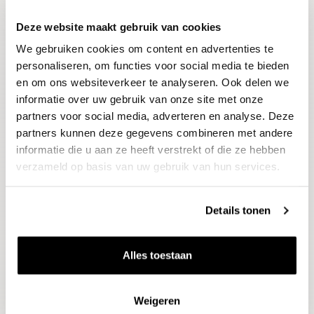
Deze website maakt gebruik van cookies
Blijf op de hoogte
We gebruiken cookies om content en advertenties te
Ontvang het laatste wijnnieuws, proeverijen en
evenementen
personaliseren, om functies voor social media te bieden
en om ons websiteverkeer te analyseren. Ook delen we
informatie over uw gebruik van onze site met onze
E-mailadres
partners voor social media, adverteren en analyse. Deze
partners kunnen deze gegevens combineren met andere
informatie die u aan ze heeft verstrekt of die ze hebben
Aanmelden
verzameld op basis van uw gebruik van hun services.
Details tonen
Alles toestaan
Weigeren
Wijnen
Thema's