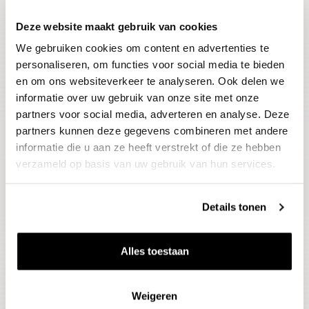
Deze website maakt gebruik van cookies
Blijf op de hoogte
We gebruiken cookies om content en advertenties te
Ontvang het laatste wijnnieuws, proeverijen en
evenementen
personaliseren, om functies voor social media te bieden
en om ons websiteverkeer te analyseren. Ook delen we
informatie over uw gebruik van onze site met onze
E-mailadres
partners voor social media, adverteren en analyse. Deze
partners kunnen deze gegevens combineren met andere
informatie die u aan ze heeft verstrekt of die ze hebben
Aanmelden
verzameld op basis van uw gebruik van hun services.
Details tonen
Alles toestaan
Weigeren
Wijnen
Thema's