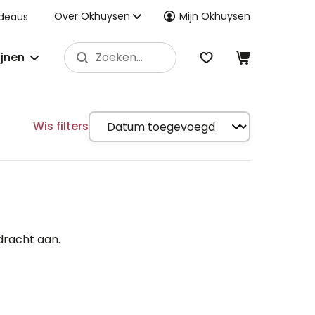
Over Okhuysen
Mijn Okhuysen
deaus
ijnen
Wis filters
dracht aan.