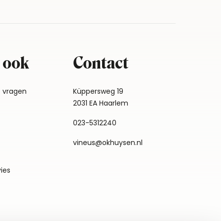
 ook
Contact
e vragen
Küppersweg 19
2031 EA Haarlem
023-5312240
vineus@okhuysen.nl
vies