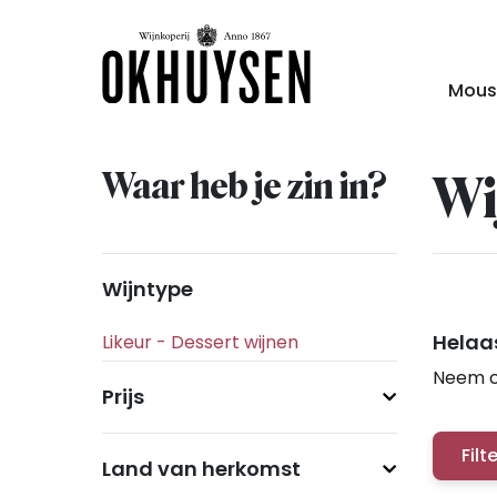
Mous
Waar heb je zin in?
Wi
Wijntype
Helaas
Neem c
Prijs
Filt
Land van herkomst