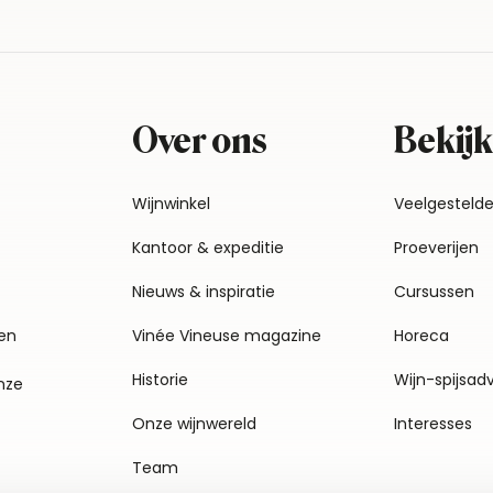
Over ons
Bekijk
Wijnwinkel
Veelgesteld
Kantoor & expeditie
Proeverijen
Nieuws & inspiratie
Cursussen
en
Vinée Vineuse magazine
Horeca
Historie
Wijn-spijsad
nze
Onze wijnwereld
Interesses
Team