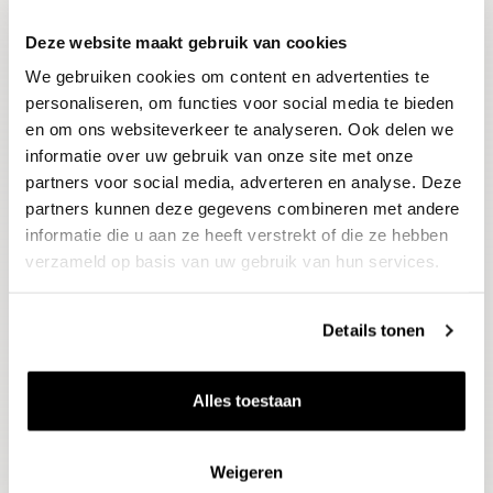
Deze website maakt gebruik van cookies
Blijf op de hoogte
We gebruiken cookies om content en advertenties te
Ontvang het laatste wijnnieuws, proeverijen en
evenementen
personaliseren, om functies voor social media te bieden
en om ons websiteverkeer te analyseren. Ook delen we
informatie over uw gebruik van onze site met onze
E-mailadres
partners voor social media, adverteren en analyse. Deze
partners kunnen deze gegevens combineren met andere
informatie die u aan ze heeft verstrekt of die ze hebben
Aanmelden
verzameld op basis van uw gebruik van hun services.
Details tonen
Alles toestaan
Weigeren
Wijnen
Thema's