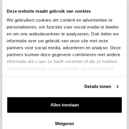
Deze website maakt gebruik van cookies
Blijf op de hoogte
We gebruiken cookies om content en advertenties te
Ontvang het laatste wijnnieuws, proeverijen en
evenementen
personaliseren, om functies voor social media te bieden
en om ons websiteverkeer te analyseren. Ook delen we
informatie over uw gebruik van onze site met onze
E-mailadres
partners voor social media, adverteren en analyse. Deze
partners kunnen deze gegevens combineren met andere
informatie die u aan ze heeft verstrekt of die ze hebben
Aanmelden
verzameld op basis van uw gebruik van hun services.
Details tonen
Alles toestaan
Weigeren
Wijnen
Thema's