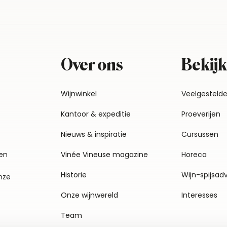
Over ons
Bekijk
Wijnwinkel
Veelgesteld
Kantoor & expeditie
Proeverijen
Nieuws & inspiratie
Cursussen
en
Vinée Vineuse magazine
Horeca
Historie
Wijn-spijsad
nze
Onze wijnwereld
Interesses
Team