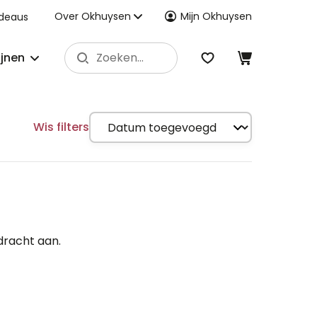
Over Okhuysen
Mijn Okhuysen
deaus
ijnen
Wis filters
dracht aan.