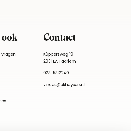
 ook
Contact
e vragen
Küppersweg 19
2031 EA Haarlem
023-5312240
vineus@okhuysen.nl
vies