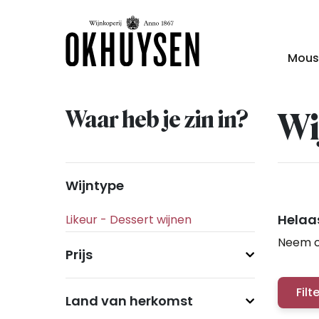
Mous
Waar heb je zin in?
Wi
Wijntype
Helaas
Neem c
Prijs
Filt
Land van herkomst