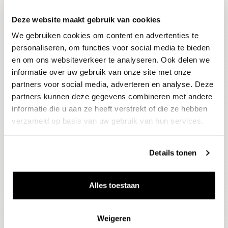
Deze website maakt gebruik van cookies
Blijf op de hoogte
We gebruiken cookies om content en advertenties te
Ontvang het laatste wijnnieuws, proeverijen en
evenementen
personaliseren, om functies voor social media te bieden
en om ons websiteverkeer te analyseren. Ook delen we
informatie over uw gebruik van onze site met onze
E-mailadres
partners voor social media, adverteren en analyse. Deze
partners kunnen deze gegevens combineren met andere
informatie die u aan ze heeft verstrekt of die ze hebben
Aanmelden
verzameld op basis van uw gebruik van hun services.
Details tonen
Alles toestaan
Weigeren
Wijnen
Thema's