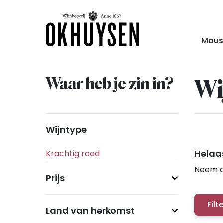
Mous
Waar heb je zin in?
Wi
Wijntype
Helaas
Neem c
Prijs
Filt
Land van herkomst