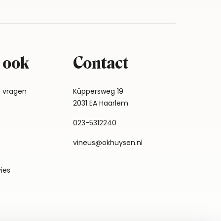
 ook
Contact
e vragen
Küppersweg 19
2031 EA Haarlem
023-5312240
vineus@okhuysen.nl
vies