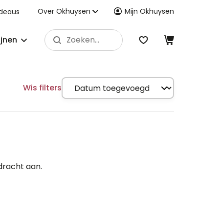
Over Okhuysen
Mijn Okhuysen
deaus
ijnen
Wis filters
dracht aan.