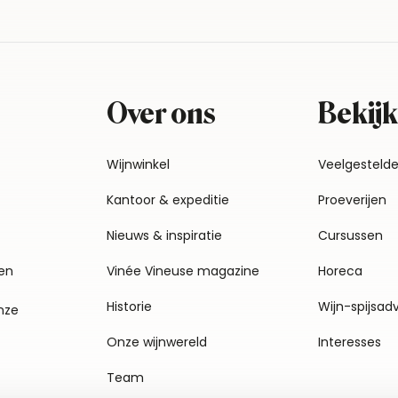
Over ons
Bekijk
Wijnwinkel
Veelgesteld
Kantoor & expeditie
Proeverijen
Nieuws & inspiratie
Cursussen
en
Vinée Vineuse magazine
Horeca
Historie
Wijn-spijsad
nze
Onze wijnwereld
Interesses
Team