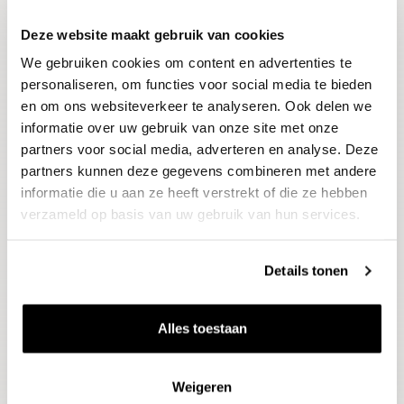
Deze website maakt gebruik van cookies
Blijf op de hoogte
We gebruiken cookies om content en advertenties te
Ontvang het laatste wijnnieuws, proeverijen en
evenementen
personaliseren, om functies voor social media te bieden
en om ons websiteverkeer te analyseren. Ook delen we
informatie over uw gebruik van onze site met onze
E-mailadres
partners voor social media, adverteren en analyse. Deze
partners kunnen deze gegevens combineren met andere
informatie die u aan ze heeft verstrekt of die ze hebben
Aanmelden
verzameld op basis van uw gebruik van hun services.
Details tonen
Alles toestaan
Weigeren
Wijnen
Thema's