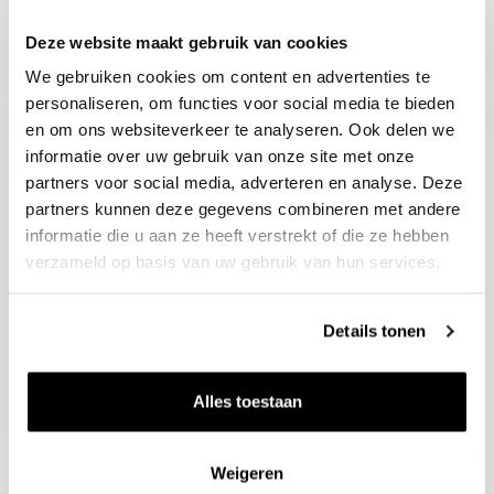
Deze website maakt gebruik van cookies
Blijf op de hoogte
We gebruiken cookies om content en advertenties te
Ontvang het laatste wijnnieuws, proeverijen en
evenementen
personaliseren, om functies voor social media te bieden
en om ons websiteverkeer te analyseren. Ook delen we
informatie over uw gebruik van onze site met onze
E-mailadres
partners voor social media, adverteren en analyse. Deze
partners kunnen deze gegevens combineren met andere
informatie die u aan ze heeft verstrekt of die ze hebben
Aanmelden
verzameld op basis van uw gebruik van hun services.
Details tonen
Alles toestaan
Weigeren
Wijnen
Thema's