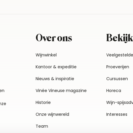
Over ons
Bekijk
Wijnwinkel
Veelgesteld
Kantoor & expeditie
Proeverijen
Nieuws & inspiratie
Cursussen
en
Vinée Vineuse magazine
Horeca
Historie
Wijn-spijsad
nze
Onze wijnwereld
Interesses
Team