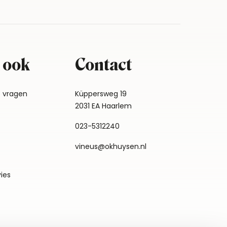
 ook
Contact
e vragen
Küppersweg 19
2031 EA Haarlem
023-5312240
vineus@okhuysen.nl
vies