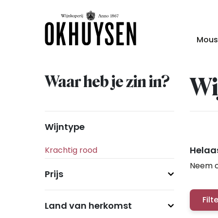
Mous
Waar heb je zin in?
Wi
Wijntype
Helaas
Neem c
Prijs
Filt
Land van herkomst