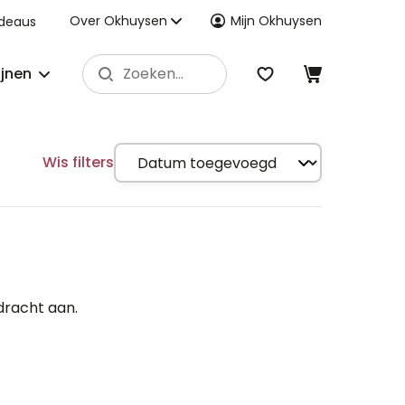
Over Okhuysen
Mijn Okhuysen
deaus
ijnen
Wis filters
dracht aan.