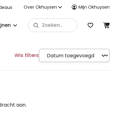
Over Okhuysen
Mijn Okhuysen
deaus
ijnen
Wis filters
dracht aan.