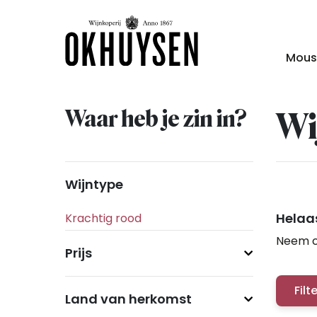
Mous
Waar heb je zin in?
Wi
Wijntype
Helaas
Neem c
Prijs
Filt
Land van herkomst