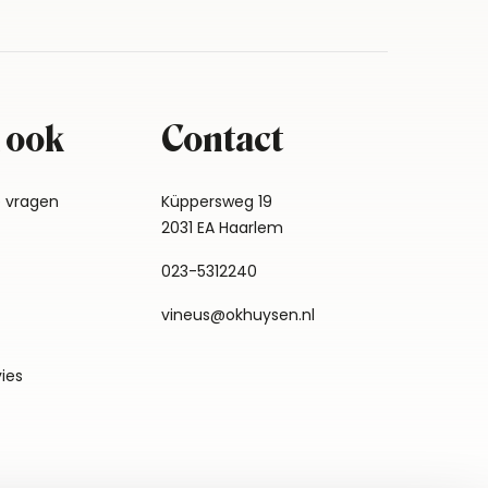
 ook
Contact
e vragen
Küppersweg 19
2031 EA Haarlem
023-5312240
vineus@okhuysen.nl
vies