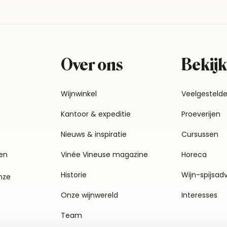
Over ons
Bekijk
Wijnwinkel
Veelgesteld
Kantoor & expeditie
Proeverijen
Nieuws & inspiratie
Cursussen
en
Vinée Vineuse magazine
Horeca
Historie
Wijn-spijsad
nze
Onze wijnwereld
Interesses
Team