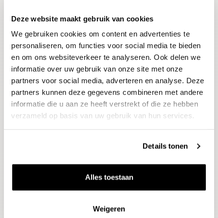
Deze website maakt gebruik van cookies
Blijf op de hoogte
We gebruiken cookies om content en advertenties te
Ontvang het laatste wijnnieuws, proeverijen en
evenementen
personaliseren, om functies voor social media te bieden
en om ons websiteverkeer te analyseren. Ook delen we
informatie over uw gebruik van onze site met onze
E-mailadres
partners voor social media, adverteren en analyse. Deze
partners kunnen deze gegevens combineren met andere
informatie die u aan ze heeft verstrekt of die ze hebben
Aanmelden
verzameld op basis van uw gebruik van hun services.
Details tonen
Alles toestaan
Weigeren
Wijnen
Thema's