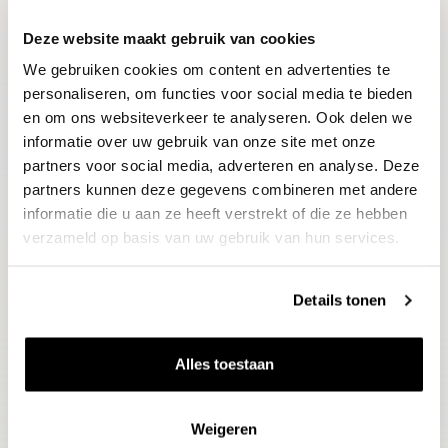
Deze website maakt gebruik van cookies
Blijf op de hoogte
We gebruiken cookies om content en advertenties te
Ontvang het laatste wijnnieuws, proeverijen en
evenementen
personaliseren, om functies voor social media te bieden
en om ons websiteverkeer te analyseren. Ook delen we
informatie over uw gebruik van onze site met onze
E-mailadres
partners voor social media, adverteren en analyse. Deze
partners kunnen deze gegevens combineren met andere
informatie die u aan ze heeft verstrekt of die ze hebben
Aanmelden
verzameld op basis van uw gebruik van hun services.
Details tonen
Alles toestaan
Weigeren
Wijnen
Thema's