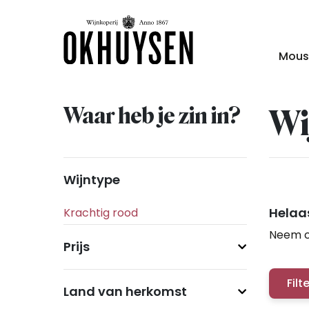
Mous
Waar heb je zin in?
Wi
Wijntype
Helaas
Neem c
Prijs
Filt
Land van herkomst