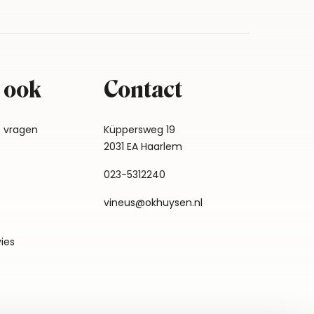
 ook
Contact
e vragen
Küppersweg 19
2031 EA Haarlem
023-5312240
vineus@okhuysen.nl
vies