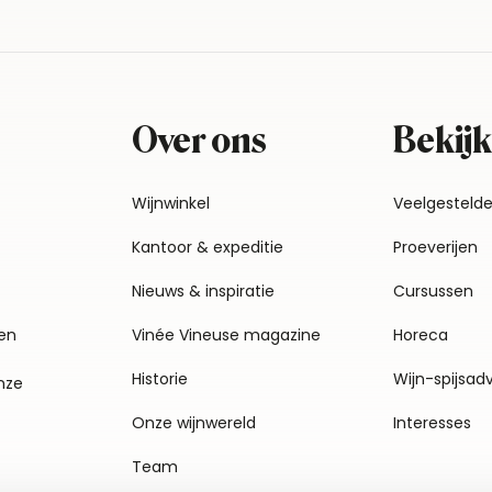
Over ons
Bekijk
Wijnwinkel
Veelgesteld
Kantoor & expeditie
Proeverijen
Nieuws & inspiratie
Cursussen
en
Vinée Vineuse magazine
Horeca
Historie
Wijn-spijsad
nze
Onze wijnwereld
Interesses
Team