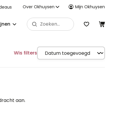
Over Okhuysen
Mijn Okhuysen
deaus
ijnen
Wis filters
dracht aan.