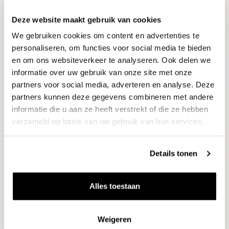
Deze website maakt gebruik van cookies
Blijf op de hoogte
We gebruiken cookies om content en advertenties te
Ontvang het laatste wijnnieuws, proeverijen en
evenementen
personaliseren, om functies voor social media te bieden
en om ons websiteverkeer te analyseren. Ook delen we
informatie over uw gebruik van onze site met onze
E-mailadres
partners voor social media, adverteren en analyse. Deze
partners kunnen deze gegevens combineren met andere
informatie die u aan ze heeft verstrekt of die ze hebben
Aanmelden
verzameld op basis van uw gebruik van hun services.
Details tonen
Alles toestaan
Weigeren
Wijnen
Thema's