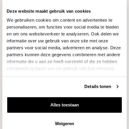
Deze website maakt gebruik van cookies
Blijf op de hoogte
We gebruiken cookies om content en advertenties te
Ontvang het laatste wijnnieuws, proeverijen en
evenementen
personaliseren, om functies voor social media te bieden
en om ons websiteverkeer te analyseren. Ook delen we
informatie over uw gebruik van onze site met onze
E-mailadres
partners voor social media, adverteren en analyse. Deze
partners kunnen deze gegevens combineren met andere
informatie die u aan ze heeft verstrekt of die ze hebben
Aanmelden
verzameld op basis van uw gebruik van hun services.
Details tonen
Alles toestaan
Weigeren
Wijnen
Thema's