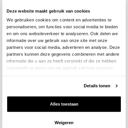
Deze website maakt gebruik van cookies
Blijf op de hoogte
We gebruiken cookies om content en advertenties te
Ontvang het laatste wijnnieuws, proeverijen en
evenementen
personaliseren, om functies voor social media te bieden
en om ons websiteverkeer te analyseren. Ook delen we
informatie over uw gebruik van onze site met onze
E-mailadres
partners voor social media, adverteren en analyse. Deze
partners kunnen deze gegevens combineren met andere
informatie die u aan ze heeft verstrekt of die ze hebben
Aanmelden
verzameld op basis van uw gebruik van hun services.
Details tonen
Alles toestaan
Weigeren
Wijnen
Thema's