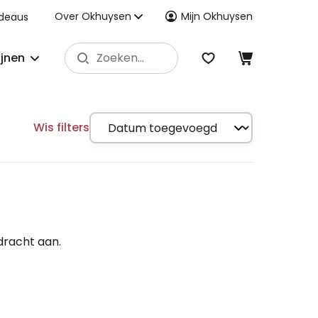
Over Okhuysen
Mijn Okhuysen
deaus
ijnen
Wis filters
dracht aan.