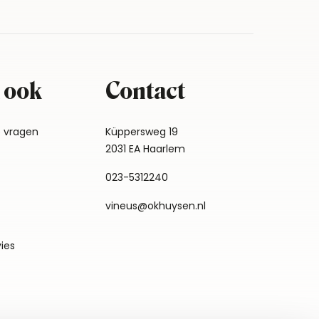
 ook
Contact
e vragen
Küppersweg 19
2031 EA Haarlem
023-5312240
vineus@okhuysen.nl
vies