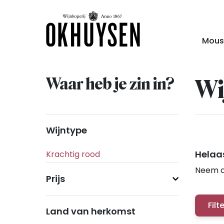
Mous
Waar heb je zin in?
Wi
Wijntype
Helaas
Neem c
Prijs
Filt
Land van herkomst