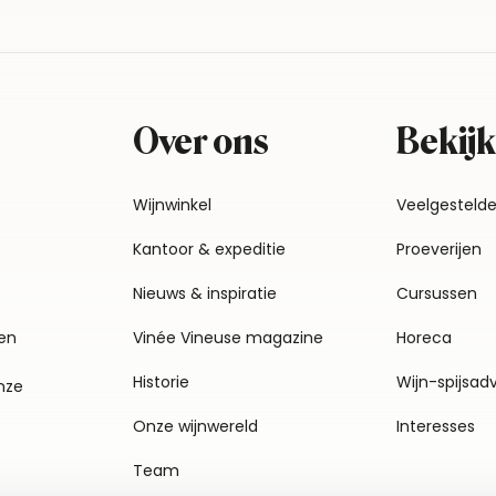
Over ons
Bekijk
Wijnwinkel
Veelgesteld
Kantoor & expeditie
Proeverijen
Nieuws & inspiratie
Cursussen
en
Vinée Vineuse magazine
Horeca
Historie
Wijn-spijsad
nze
Onze wijnwereld
Interesses
Team