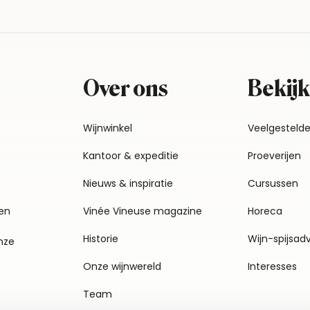
Over ons
Bekijk
Wijnwinkel
Veelgesteld
Kantoor & expeditie
Proeverijen
Nieuws & inspiratie
Cursussen
en
Vinée Vineuse magazine
Horeca
Historie
Wijn-spijsad
nze
Onze wijnwereld
Interesses
Team