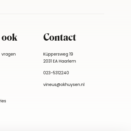
 ook
Contact
e vragen
Küppersweg 19
2031 EA Haarlem
023-5312240
vineus@okhuysen.nl
vies