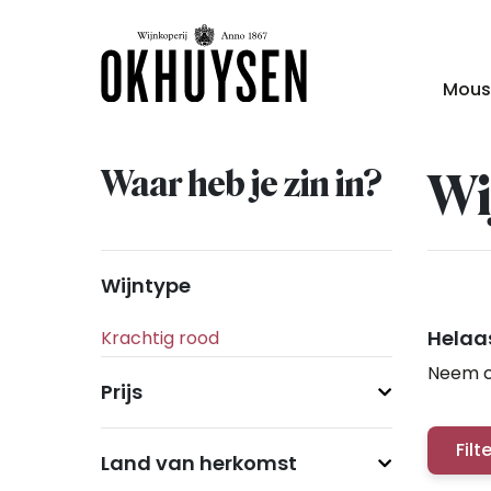
Mous
Waar heb je zin in?
Wi
Wijntype
Helaas
Neem c
Prijs
Filt
Land van herkomst