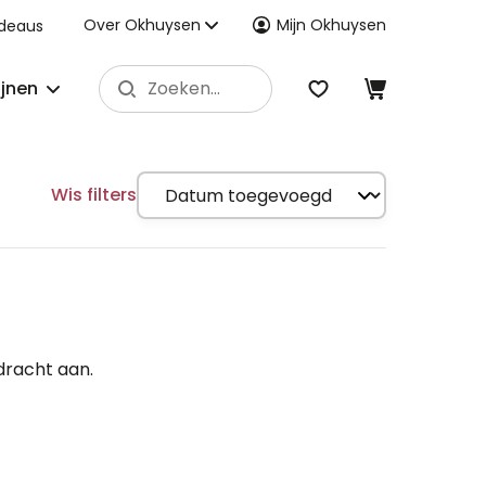
Over Okhuysen
Mijn Okhuysen
deaus
ijnen
Wis filters
dracht aan.