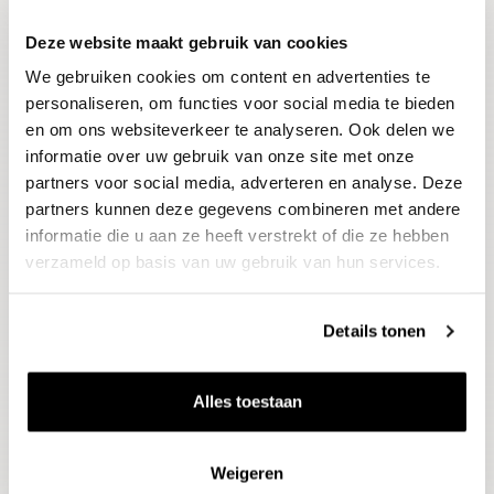
Deze website maakt gebruik van cookies
Blijf op de hoogte
We gebruiken cookies om content en advertenties te
Ontvang het laatste wijnnieuws, proeverijen en
evenementen
personaliseren, om functies voor social media te bieden
en om ons websiteverkeer te analyseren. Ook delen we
informatie over uw gebruik van onze site met onze
E-mailadres
partners voor social media, adverteren en analyse. Deze
partners kunnen deze gegevens combineren met andere
informatie die u aan ze heeft verstrekt of die ze hebben
Aanmelden
verzameld op basis van uw gebruik van hun services.
Details tonen
Alles toestaan
Weigeren
Wijnen
Thema's