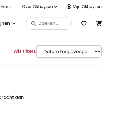
Over Okhuysen
Mijn Okhuysen
deaus
ijnen
Wis filters
dracht aan.