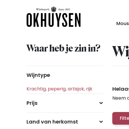
Mous
Waar heb je zin in?
Wi
Wijntype
Helaas
Neem c
Prijs
Filt
Land van herkomst