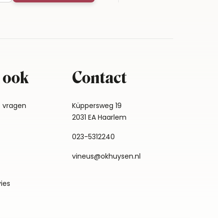
 ook
Contact
e vragen
Küppersweg 19
2031 EA Haarlem
023-5312240
vineus@okhuysen.nl
vies