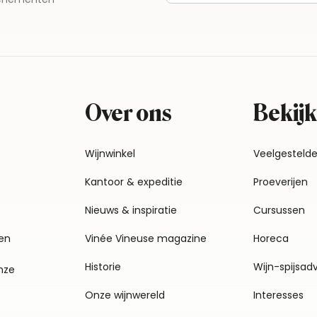
Over ons
Bekijk
Wijnwinkel
Veelgesteld
Kantoor & expeditie
Proeverijen
Nieuws & inspiratie
Cursussen
en
Vinée Vineuse magazine
Horeca
Historie
Wijn-spijsad
nze
Onze wijnwereld
Interesses