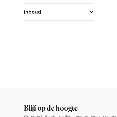
Inhoud
Blijf op de hoogte
Ontvang het laatste wijnnieuws, proeverijen en 