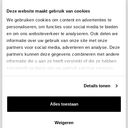
Deze website maakt gebruik van cookies
Blijf op de hoogte
We gebruiken cookies om content en advertenties te
Ontvang het laatste wijnnieuws, proeverijen en
evenementen
personaliseren, om functies voor social media te bieden
en om ons websiteverkeer te analyseren. Ook delen we
informatie over uw gebruik van onze site met onze
E-mailadres
partners voor social media, adverteren en analyse. Deze
partners kunnen deze gegevens combineren met andere
informatie die u aan ze heeft verstrekt of die ze hebben
Aanmelden
verzameld op basis van uw gebruik van hun services.
Details tonen
Alles toestaan
Weigeren
Wijnen
Thema's