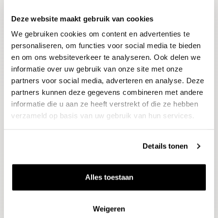
Deze website maakt gebruik van cookies
Blijf op de hoogte
We gebruiken cookies om content en advertenties te
Ontvang het laatste wijnnieuws, proeverijen en
evenementen
personaliseren, om functies voor social media te bieden
en om ons websiteverkeer te analyseren. Ook delen we
informatie over uw gebruik van onze site met onze
E-mailadres
partners voor social media, adverteren en analyse. Deze
partners kunnen deze gegevens combineren met andere
informatie die u aan ze heeft verstrekt of die ze hebben
Aanmelden
verzameld op basis van uw gebruik van hun services.
Details tonen
Alles toestaan
Weigeren
Wijnen
Thema's