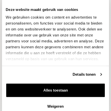
Deze website maakt gebruik van cookies
Blijf op de hoogte
We gebruiken cookies om content en advertenties te
Ontvang het laatste wijnnieuws, proeverijen en
evenementen
personaliseren, om functies voor social media te bieden
en om ons websiteverkeer te analyseren. Ook delen we
informatie over uw gebruik van onze site met onze
E-mailadres
partners voor social media, adverteren en analyse. Deze
partners kunnen deze gegevens combineren met andere
informatie die u aan ze heeft verstrekt of die ze hebben
Aanmelden
verzameld op basis van uw gebruik van hun services.
Details tonen
Alles toestaan
Weigeren
Wijnen
Thema's