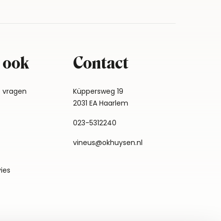
 ook
Contact
e vragen
Küppersweg 19
2031 EA Haarlem
023-5312240
vineus@okhuysen.nl
vies