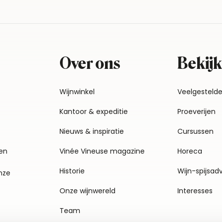
Over ons
Bekijk
Wijnwinkel
Veelgesteld
Kantoor & expeditie
Proeverijen
Nieuws & inspiratie
Cursussen
en
Vinée Vineuse magazine
Horeca
Historie
Wijn-spijsad
nze
Onze wijnwereld
Interesses
Team