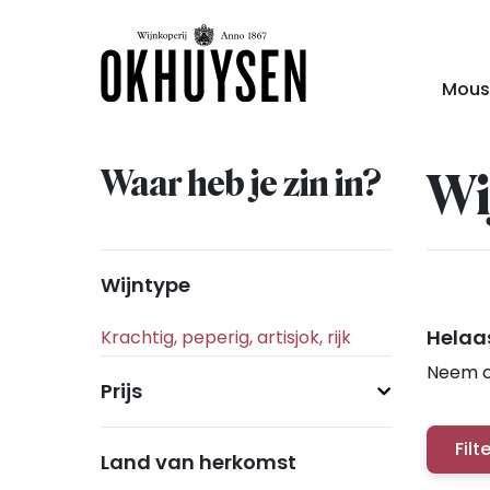
Mous
Waar heb je zin in?
Wi
Wijntype
Helaas
Neem c
Prijs
Filt
Land van herkomst