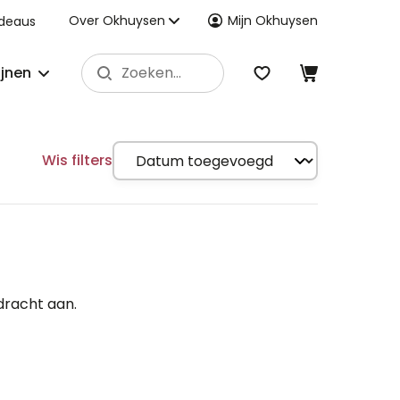
Over Okhuysen
Mijn Okhuysen
deaus
ijnen
Wis filters
dracht aan.