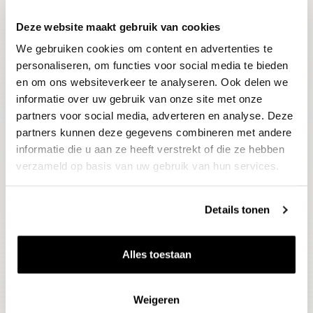
Deze website maakt gebruik van cookies
Blijf op de hoogte
We gebruiken cookies om content en advertenties te
Ontvang het laatste wijnnieuws, proeverijen en
evenementen
personaliseren, om functies voor social media te bieden
en om ons websiteverkeer te analyseren. Ook delen we
informatie over uw gebruik van onze site met onze
E-mailadres
partners voor social media, adverteren en analyse. Deze
partners kunnen deze gegevens combineren met andere
informatie die u aan ze heeft verstrekt of die ze hebben
Aanmelden
verzameld op basis van uw gebruik van hun services.
Details tonen
Alles toestaan
Weigeren
Wijnen
Thema's