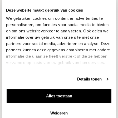
Deze website maakt gebruik van cookies
Blijf op de hoogte
We gebruiken cookies om content en advertenties te
Ontvang het laatste wijnnieuws, proeverijen en
evenementen
personaliseren, om functies voor social media te bieden
en om ons websiteverkeer te analyseren. Ook delen we
informatie over uw gebruik van onze site met onze
E-mailadres
partners voor social media, adverteren en analyse. Deze
partners kunnen deze gegevens combineren met andere
informatie die u aan ze heeft verstrekt of die ze hebben
Aanmelden
verzameld op basis van uw gebruik van hun services.
Details tonen
Alles toestaan
Weigeren
Wijnen
Thema's