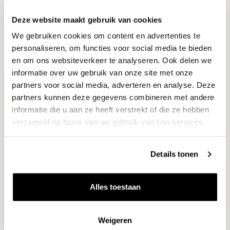
Deze website maakt gebruik van cookies
Blijf op de hoogte
We gebruiken cookies om content en advertenties te
Ontvang het laatste wijnnieuws, proeverijen en
evenementen
personaliseren, om functies voor social media te bieden
en om ons websiteverkeer te analyseren. Ook delen we
informatie over uw gebruik van onze site met onze
E-mailadres
partners voor social media, adverteren en analyse. Deze
partners kunnen deze gegevens combineren met andere
informatie die u aan ze heeft verstrekt of die ze hebben
Aanmelden
verzameld op basis van uw gebruik van hun services.
Details tonen
Alles toestaan
Weigeren
Wijnen
Thema's