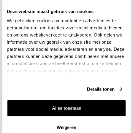
Deze website maakt gebruik van cookies
Blijf op de hoogte
We gebruiken cookies om content en advertenties te
Ontvang het laatste wijnnieuws, proeverijen en
evenementen
personaliseren, om functies voor social media te bieden
en om ons websiteverkeer te analyseren. Ook delen we
informatie over uw gebruik van onze site met onze
E-mailadres
partners voor social media, adverteren en analyse. Deze
partners kunnen deze gegevens combineren met andere
informatie die u aan ze heeft verstrekt of die ze hebben
Aanmelden
verzameld op basis van uw gebruik van hun services.
Details tonen
Alles toestaan
Weigeren
Wijnen
Thema's