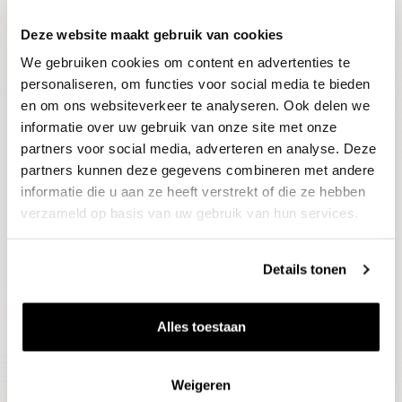
Deze website maakt gebruik van cookies
Blijf op de hoogte
We gebruiken cookies om content en advertenties te
Ontvang het laatste wijnnieuws, proeverijen en
evenementen
personaliseren, om functies voor social media te bieden
en om ons websiteverkeer te analyseren. Ook delen we
informatie over uw gebruik van onze site met onze
E-mailadres
partners voor social media, adverteren en analyse. Deze
partners kunnen deze gegevens combineren met andere
informatie die u aan ze heeft verstrekt of die ze hebben
Aanmelden
verzameld op basis van uw gebruik van hun services.
Details tonen
Alles toestaan
Weigeren
Wijnen
Thema's