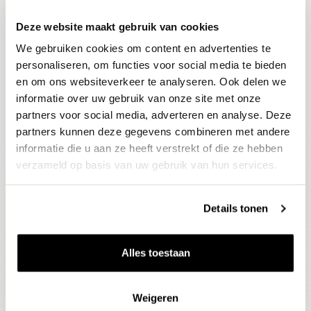
Deze website maakt gebruik van cookies
Blijf op de hoogte
We gebruiken cookies om content en advertenties te
Ontvang het laatste wijnnieuws, proeverijen en
evenementen
personaliseren, om functies voor social media te bieden
en om ons websiteverkeer te analyseren. Ook delen we
informatie over uw gebruik van onze site met onze
E-mailadres
partners voor social media, adverteren en analyse. Deze
partners kunnen deze gegevens combineren met andere
informatie die u aan ze heeft verstrekt of die ze hebben
Aanmelden
verzameld op basis van uw gebruik van hun services.
Details tonen
Alles toestaan
Weigeren
Wijnen
Thema's