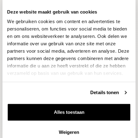
Deze website maakt gebruik van cookies
Blijf op de hoogte
We gebruiken cookies om content en advertenties te
Ontvang het laatste wijnnieuws, proeverijen en
evenementen
personaliseren, om functies voor social media te bieden
en om ons websiteverkeer te analyseren. Ook delen we
informatie over uw gebruik van onze site met onze
E-mailadres
partners voor social media, adverteren en analyse. Deze
partners kunnen deze gegevens combineren met andere
informatie die u aan ze heeft verstrekt of die ze hebben
Aanmelden
verzameld op basis van uw gebruik van hun services.
Details tonen
Alles toestaan
Weigeren
Wijnen
Thema's