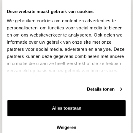
Deze website maakt gebruik van cookies
Blijf op de hoogte
We gebruiken cookies om content en advertenties te
Ontvang het laatste wijnnieuws, proeverijen en
evenementen
personaliseren, om functies voor social media te bieden
en om ons websiteverkeer te analyseren. Ook delen we
informatie over uw gebruik van onze site met onze
E-mailadres
partners voor social media, adverteren en analyse. Deze
partners kunnen deze gegevens combineren met andere
informatie die u aan ze heeft verstrekt of die ze hebben
Aanmelden
verzameld op basis van uw gebruik van hun services.
Details tonen
Alles toestaan
Weigeren
Wijnen
Thema's