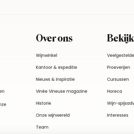
Over ons
Bekijk
Wijnwinkel
Veelgesteld
Kantoor & expeditie
Proeverijen
Nieuws & inspiratie
Cursussen
en
Vinée Vineuse magazine
Horeca
Historie
Wijn-spijsad
nze
Onze wijnwereld
Interesses
Team