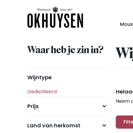
Mous
Waar heb je zin in?
Wi
Wijntype
Helaas
Neem c
Prijs
Filt
Land van herkomst