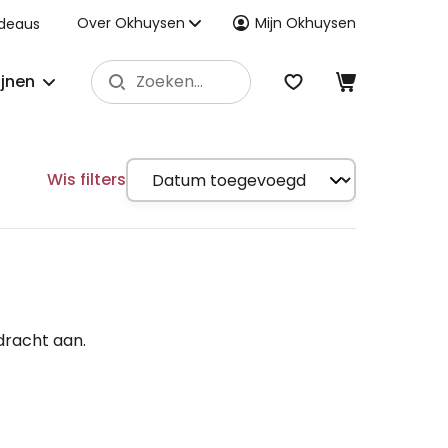
Over Okhuysen
Mijn Okhuysen
deaus
ijnen
Wis filters
dracht aan.