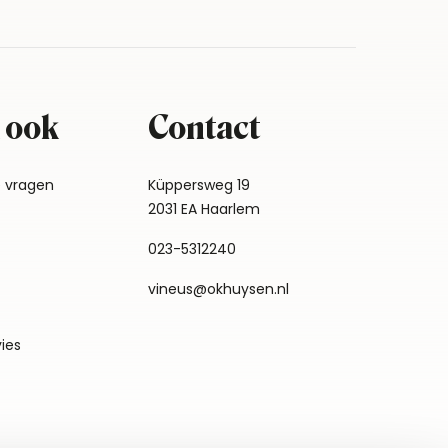
 ook
Contact
e vragen
Küppersweg 19
2031 EA Haarlem
023-5312240
vineus@okhuysen.nl
vies