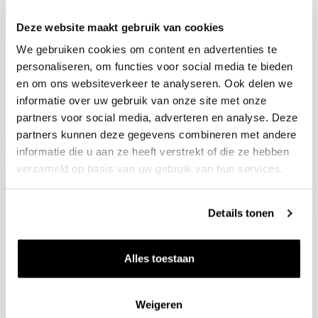
Deze website maakt gebruik van cookies
Blijf op de hoogte
We gebruiken cookies om content en advertenties te
Ontvang het laatste wijnnieuws, proeverijen en
evenementen
personaliseren, om functies voor social media te bieden
en om ons websiteverkeer te analyseren. Ook delen we
informatie over uw gebruik van onze site met onze
E-mailadres
partners voor social media, adverteren en analyse. Deze
partners kunnen deze gegevens combineren met andere
informatie die u aan ze heeft verstrekt of die ze hebben
Aanmelden
verzameld op basis van uw gebruik van hun services.
Details tonen
Alles toestaan
Weigeren
Wijnen
Thema's