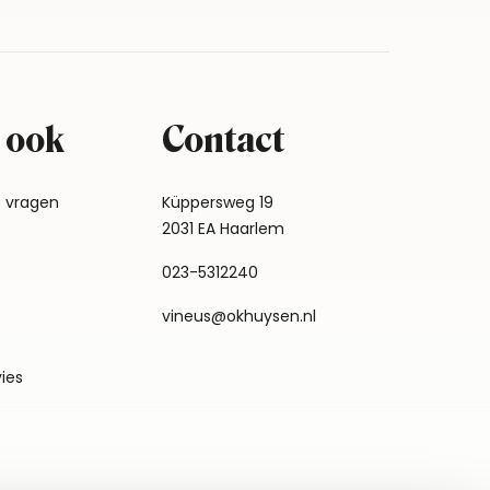
 ook
Contact
e vragen
Küppersweg 19
2031 EA Haarlem
023-5312240
vineus@okhuysen.nl
vies