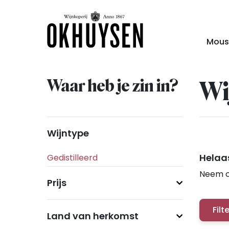
Mous
Waar heb je zin in?
Wi
Wijntype
Helaas
Neem c
Prijs
Filt
Land van herkomst