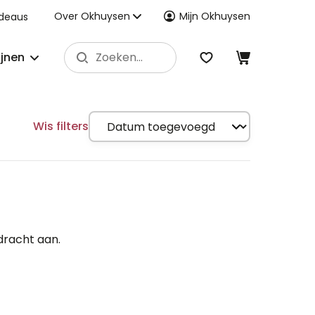
Over Okhuysen
Mijn Okhuysen
deaus
ijnen
Wis filters
dracht aan.