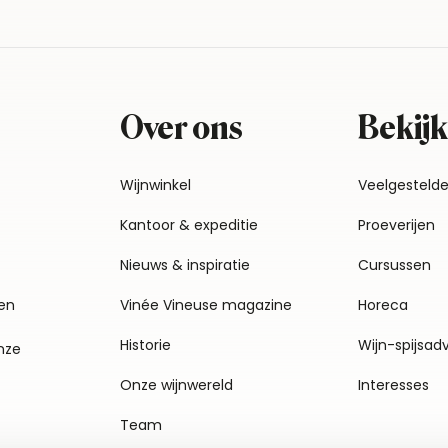
Over ons
Bekijk
Wijnwinkel
Veelgesteld
Kantoor & expeditie
Proeverijen
Nieuws & inspiratie
Cursussen
en
Vinée Vineuse magazine
Horeca
Historie
Wijn-spijsad
nze
Onze wijnwereld
Interesses
Team