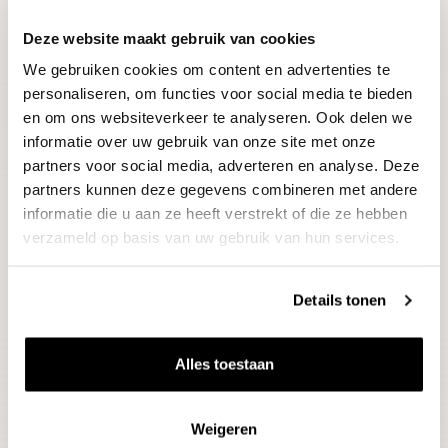
Deze website maakt gebruik van cookies
Blijf op de hoogte
We gebruiken cookies om content en advertenties te
Ontvang het laatste wijnnieuws, proeverijen en
evenementen
personaliseren, om functies voor social media te bieden
en om ons websiteverkeer te analyseren. Ook delen we
informatie over uw gebruik van onze site met onze
E-mailadres
partners voor social media, adverteren en analyse. Deze
partners kunnen deze gegevens combineren met andere
informatie die u aan ze heeft verstrekt of die ze hebben
Aanmelden
verzameld op basis van uw gebruik van hun services.
Details tonen
Alles toestaan
Weigeren
Wijnen
Thema's