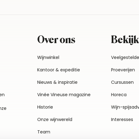
Over ons
Bekijk
Wijnwinkel
Veelgesteld
Kantoor & expeditie
Proeverijen
Nieuws & inspiratie
Cursussen
en
Vinée Vineuse magazine
Horeca
Historie
Wijn-spijsad
nze
Onze wijnwereld
Interesses
Team