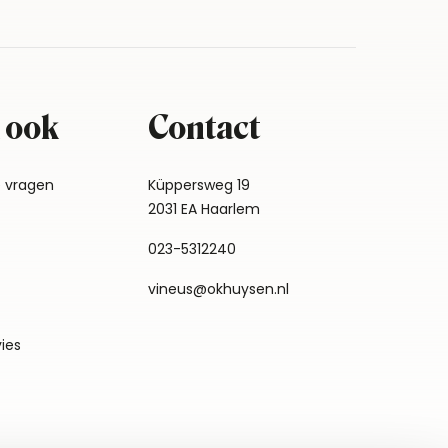
 ook
Contact
e vragen
Küppersweg 19
2031 EA Haarlem
023-5312240
vineus@okhuysen.nl
vies