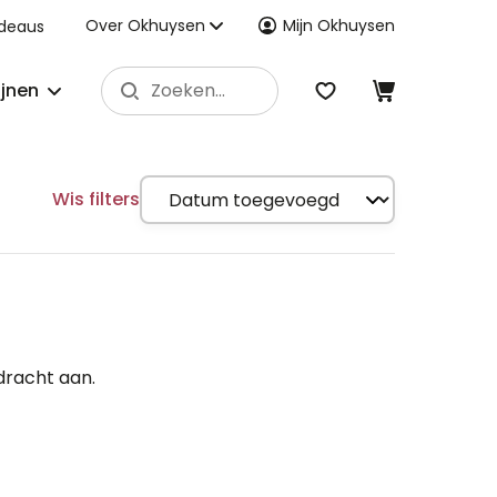
Over Okhuysen
Mijn Okhuysen
deaus
ijnen
Wis filters
dracht aan.