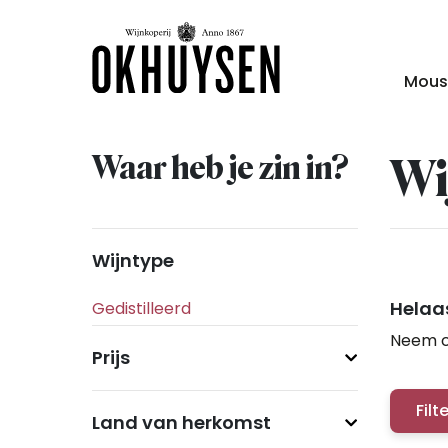
Mous
Waar heb je zin in?
Wi
Wijntype
Helaas
Neem c
Prijs
Filt
Land van herkomst