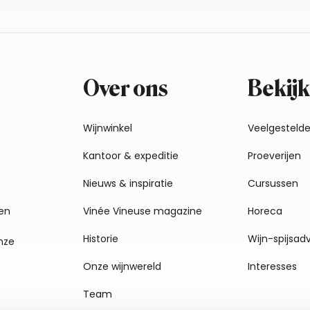
Over ons
Bekijk
Wijnwinkel
Veelgesteld
Kantoor & expeditie
Proeverijen
Nieuws & inspiratie
Cursussen
en
Vinée Vineuse magazine
Horeca
Historie
Wijn-spijsad
nze
Onze wijnwereld
Interesses
Team