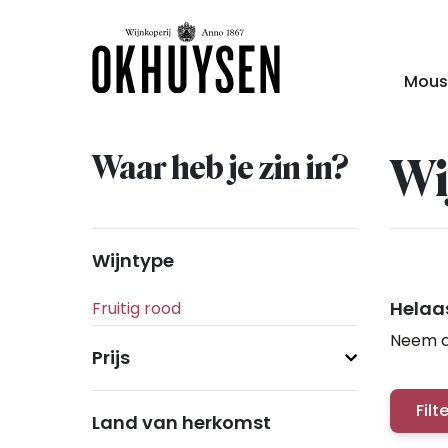
Mous
Waar heb je zin in?
Wi
Wijntype
Helaas
Neem c
Prijs
Filt
Land van herkomst