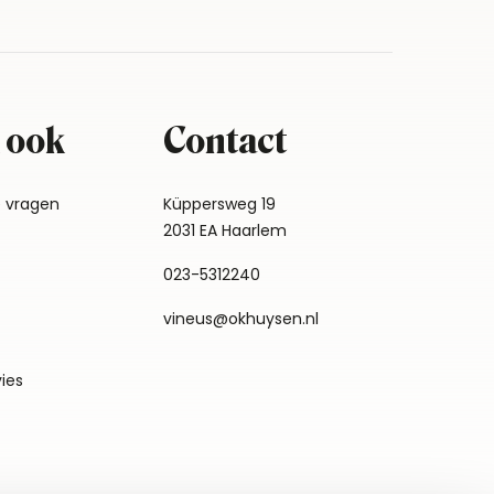
 ook
Contact
e vragen
Küppersweg 19
2031 EA Haarlem
023-5312240
vineus@okhuysen.nl
vies