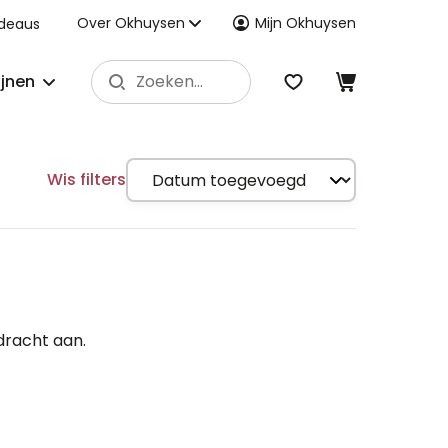
Over Okhuysen
Mijn Okhuysen
deaus
ijnen
Wis filters
dracht aan.