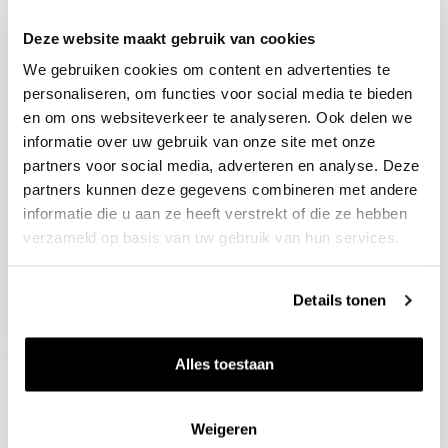
Deze website maakt gebruik van cookies
Blijf op de hoogte
We gebruiken cookies om content en advertenties te
Ontvang het laatste wijnnieuws, proeverijen en
evenementen
personaliseren, om functies voor social media te bieden
en om ons websiteverkeer te analyseren. Ook delen we
informatie over uw gebruik van onze site met onze
E-mailadres
partners voor social media, adverteren en analyse. Deze
partners kunnen deze gegevens combineren met andere
informatie die u aan ze heeft verstrekt of die ze hebben
Aanmelden
verzameld op basis van uw gebruik van hun services.
Details tonen
Alles toestaan
Weigeren
Wijnen
Thema's