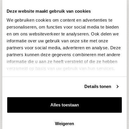
Deze website maakt gebruik van cookies
Blijf op de hoogte
We gebruiken cookies om content en advertenties te
Ontvang het laatste wijnnieuws, proeverijen en
evenementen
personaliseren, om functies voor social media te bieden
en om ons websiteverkeer te analyseren. Ook delen we
informatie over uw gebruik van onze site met onze
E-mailadres
partners voor social media, adverteren en analyse. Deze
partners kunnen deze gegevens combineren met andere
informatie die u aan ze heeft verstrekt of die ze hebben
Aanmelden
verzameld op basis van uw gebruik van hun services.
Details tonen
Alles toestaan
Weigeren
Wijnen
Thema's