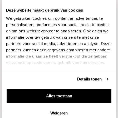
Deze website maakt gebruik van cookies
Blijf op de hoogte
We gebruiken cookies om content en advertenties te
Ontvang het laatste wijnnieuws, proeverijen en
evenementen
personaliseren, om functies voor social media te bieden
en om ons websiteverkeer te analyseren. Ook delen we
informatie over uw gebruik van onze site met onze
E-mailadres
partners voor social media, adverteren en analyse. Deze
partners kunnen deze gegevens combineren met andere
informatie die u aan ze heeft verstrekt of die ze hebben
Aanmelden
verzameld op basis van uw gebruik van hun services.
Details tonen
Alles toestaan
Weigeren
Wijnen
Thema's