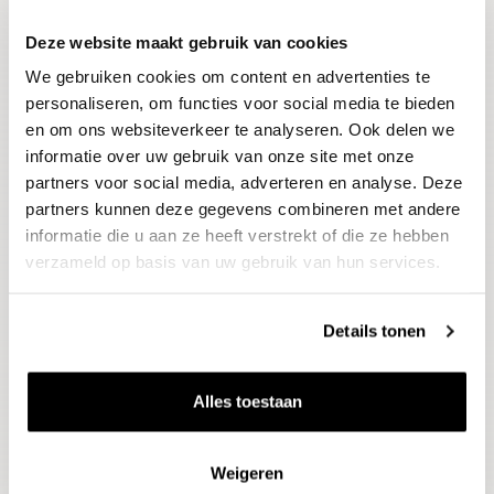
Deze website maakt gebruik van cookies
Blijf op de hoogte
We gebruiken cookies om content en advertenties te
Ontvang het laatste wijnnieuws, proeverijen en
evenementen
personaliseren, om functies voor social media te bieden
en om ons websiteverkeer te analyseren. Ook delen we
informatie over uw gebruik van onze site met onze
E-mailadres
partners voor social media, adverteren en analyse. Deze
partners kunnen deze gegevens combineren met andere
informatie die u aan ze heeft verstrekt of die ze hebben
Aanmelden
verzameld op basis van uw gebruik van hun services.
Details tonen
Alles toestaan
Weigeren
Wijnen
Thema's