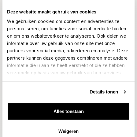
Deze website maakt gebruik van cookies
Blijf op de hoogte
We gebruiken cookies om content en advertenties te
Ontvang het laatste wijnnieuws, proeverijen en
evenementen
personaliseren, om functies voor social media te bieden
en om ons websiteverkeer te analyseren. Ook delen we
informatie over uw gebruik van onze site met onze
E-mailadres
partners voor social media, adverteren en analyse. Deze
partners kunnen deze gegevens combineren met andere
informatie die u aan ze heeft verstrekt of die ze hebben
Aanmelden
verzameld op basis van uw gebruik van hun services.
Details tonen
Alles toestaan
Weigeren
Wijnen
Thema's