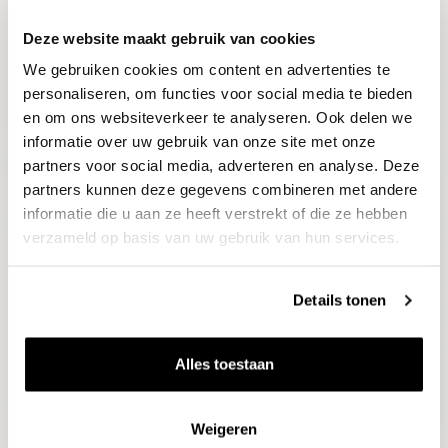
Deze website maakt gebruik van cookies
Blijf op de hoogte
We gebruiken cookies om content en advertenties te
Ontvang het laatste wijnnieuws, proeverijen en
evenementen
personaliseren, om functies voor social media te bieden
en om ons websiteverkeer te analyseren. Ook delen we
informatie over uw gebruik van onze site met onze
E-mailadres
partners voor social media, adverteren en analyse. Deze
partners kunnen deze gegevens combineren met andere
informatie die u aan ze heeft verstrekt of die ze hebben
Aanmelden
verzameld op basis van uw gebruik van hun services.
Details tonen
Alles toestaan
Weigeren
Wijnen
Thema's