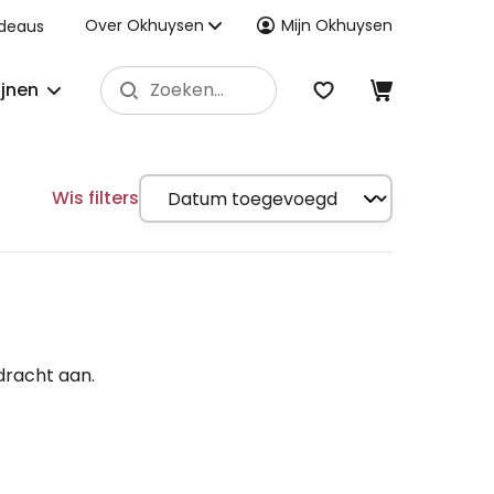
Over Okhuysen
Mijn Okhuysen
deaus
ijnen
Wis filters
dracht aan.