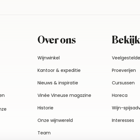
Over ons
Bekijk
Wijnwinkel
Veelgesteld
Kantoor & expeditie
Proeverijen
Nieuws & inspiratie
Cursussen
en
Vinée Vineuse magazine
Horeca
Historie
Wijn-spijsad
nze
Onze wijnwereld
Interesses
Team