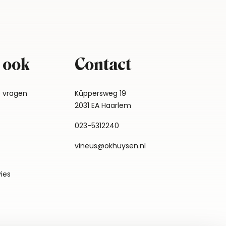
 ook
Contact
e vragen
Küppersweg 19
2031 EA Haarlem
023-5312240
vineus@okhuysen.nl
vies