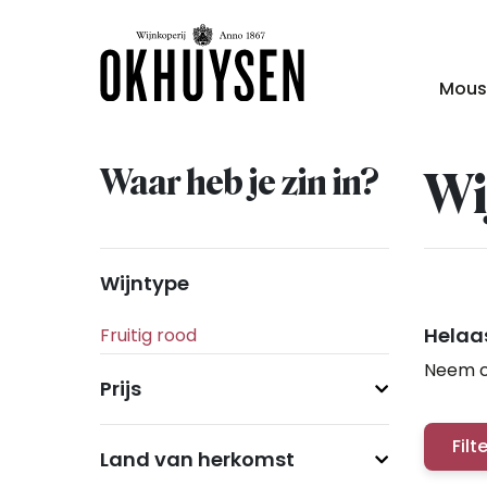
Mous
Waar heb je zin in?
Wi
Wijntype
Helaas
Neem c
Prijs
Filt
Land van herkomst