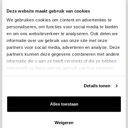
Deze website maakt gebruik van cookies
Blijf op de hoogte
We gebruiken cookies om content en advertenties te
Ontvang het laatste wijnnieuws, proeverijen en
evenementen
personaliseren, om functies voor social media te bieden
en om ons websiteverkeer te analyseren. Ook delen we
informatie over uw gebruik van onze site met onze
E-mailadres
partners voor social media, adverteren en analyse. Deze
partners kunnen deze gegevens combineren met andere
informatie die u aan ze heeft verstrekt of die ze hebben
Aanmelden
verzameld op basis van uw gebruik van hun services.
Details tonen
Alles toestaan
Weigeren
Wijnen
Thema's